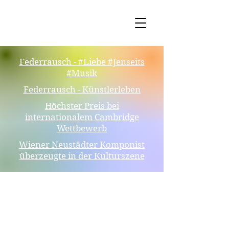
Federrausch - #Liebe #Jenseits
#Musik
Federrausch - Künstlerleben
Höchster Preis bei
internationalem Cambridge
Wettbewerb
Wiener Neustädter Komponist
überzeugte in der Kulturszene